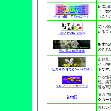
伊吹
山
介。数
ること
伊吹の風 四季の花たち
花・植
いるフ
PAZA Photo Gallery
栃木県
のきれ
野の花自然写真館
山野草
イト内
山野草を育てるNori＆Wako
トです
つる性
殖、病
クレマチス・ガーデン
種も写
関西で
花物語
グカー
美しい