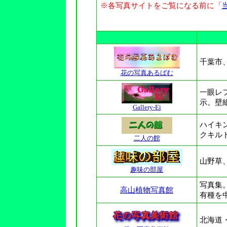
※各写真サイトをご覧になる前に「
千葉市
花の写真あるばむ
一眼レ
示。壁
Gallery-Ei
ハイキ
クキル
二人の館
山
野草
趣味の部屋
写真集
高山植物写真館
有種を
北海道