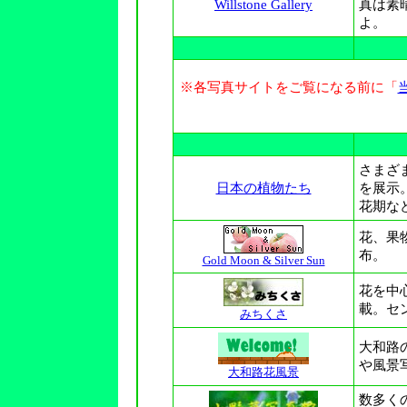
Willstone Gallery
真は素
よ。
※各写真サイトをご覧になる前に「
さまざ
日本の植物たち
を展示
花期な
花、果
布。
Gold Moon & Silver Sun
花を中
載。セ
みちくさ
大和路
や風景
大和路花風景
数多く