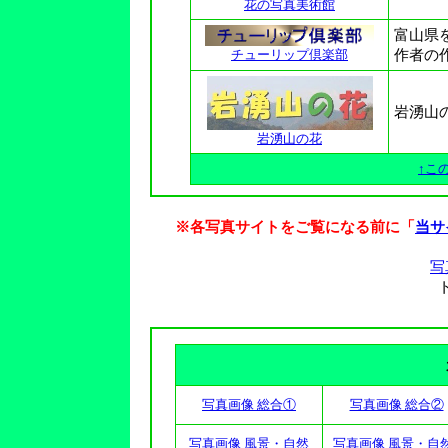
花の写真美術館
富
山
県
チューリップ倶楽部
作者の
岩湧山
岩湧山の花
↑こ
※各写真サイトをご覧になる前に「
当サ
写
写真画像 総合①
写真画像 総合②
写真画像 風景・自然
写真画像 風景・自