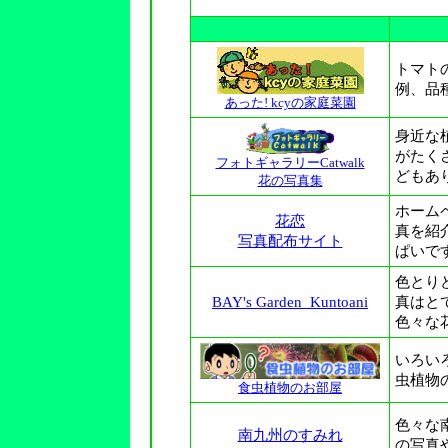
トマト
例、品
あった! kcyの家庭菜園
身近な
がたく
フォトギャラリーCatwalk
どもあ
花の写真集
ホーム
花恋
真を紹
写真配布サイト
ぱいで
色とり
BAY's Garden_Kuntoani
真はと
色々な
いろい
虫植物
食虫植物のお部屋
色々な
南九州のすみれ
の写真