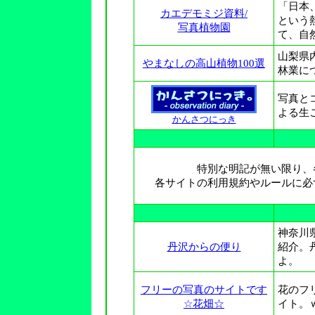
「日本
カエデモミジ資料/
という
写真植物園
て、自
山梨県
やまなしの高山植物100選
林業に
写真と
よる生
かんさつにっき
特別な明記が無い限り、
各サイトの利用規約やルールに必
神奈川
丹沢からの便り
紹介。
よ。
フリーの写真のサイトです
花のフ
☆花畑☆
イト。