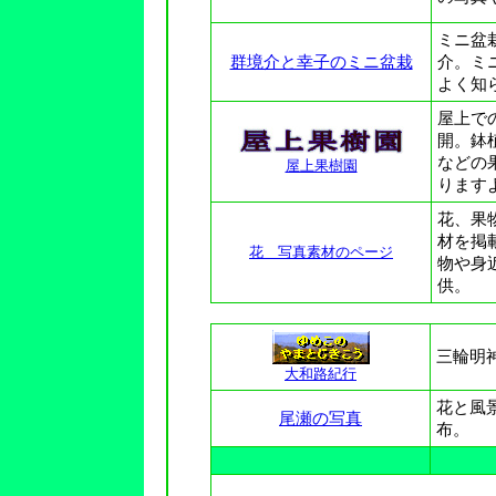
ミニ盆
群境介と幸子のミニ盆栽
介。ミ
よく知
屋上で
開。鉢
などの
屋上果樹園
ります
花、果
材を掲
花 写真素材のページ
物や身
供。
三輪明
大和路紀行
花と風
尾瀬の写真
布。