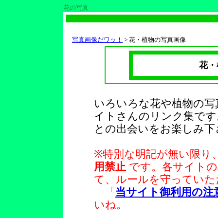
花の写真
写真画像だワッ！
>
花
・植物の
写真
画像
花・
いろいろな花や植物の写
イトさんのリンク集です
との出会いをお楽しみ下
※特別な明記が無い限り
用禁止
です。各サイトの
て、ルールを守っていた
「
当サイト御利用の注
いね。