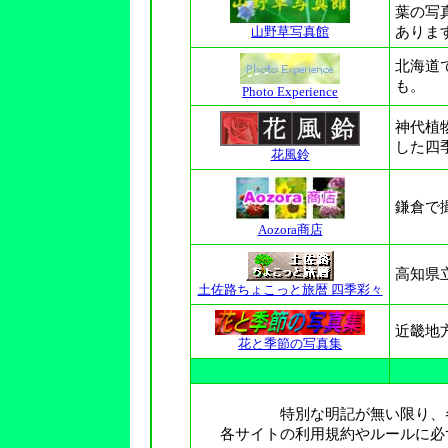
葉の写
山野草写真館
ありま
北海道
も。
Photo Experience
神代植
した四
花風鈴
鎌倉で
Aozora商店
高知県
土佐路ちょこっと旅暦 四季彩々
近畿地
花と季節の写真集
特別な明記が無い限り、
各サイトの利用規約やルールに必