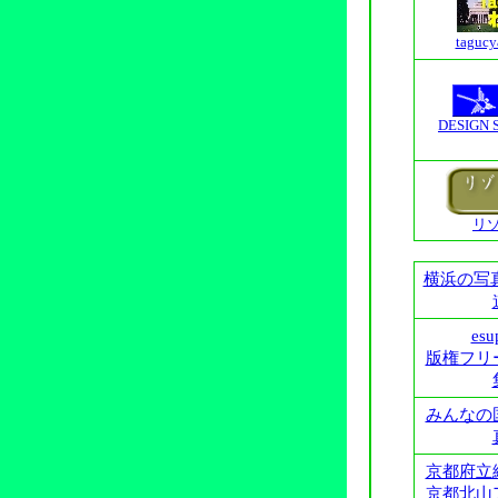
tagu
DESIGN 
リ
横浜の写
esu
版権フリ
みんなの
京都府立
京都北
山