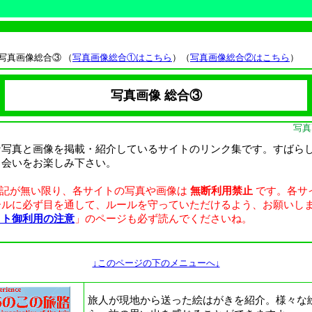
写真画像
総合③ （
写真画像総合①はこちら
）（
写真画像総合②はこちら
）
写真画像 総合③
写真
な写真と画像を掲載・紹介しているサイトのリンク集です。すばら
出会いをお楽しみ下さい。
明記が無い限り、各サイトの写真や画像は
無断利用禁止
です。各サ
ールに必ず目を通して、ルールを守っていただけるよう、お願いし
イト御利用の注意
」のページも必ず読んでくださいね。
↓このページの下のメニューへ↓
旅人が現地から送った絵はがきを紹介。様々な