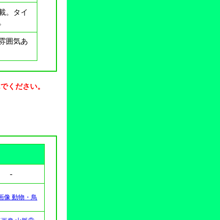
載。タイ
。
雰囲気あ
んでください。
-
画像 動物・鳥