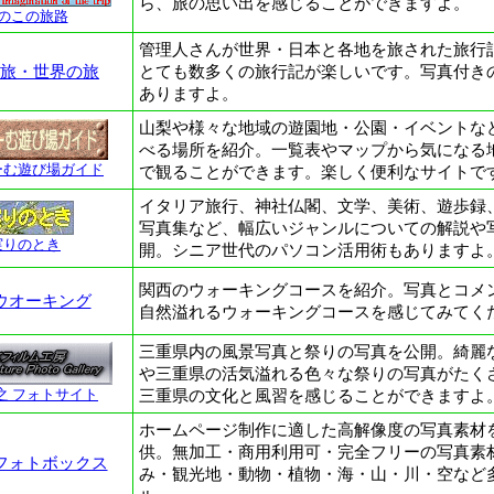
ら、旅の思い出を感じることができますよ。
のこの旅路
管理人さんが世界・日本と各地を旅された旅行
旅・世界の旅
とても数多くの旅行記が楽しいです。写真付き
ありますよ。
山梨や様々な地域の遊園地・公園・イベントな
べる場所を紹介。一覧表やマップから気になる
ーむ遊び場ガイド
で観ることができます。楽しく便利なサイトで
イタリア旅行、神社仏閣、文学、美術、遊歩録
写真集など、幅広いジャンルについての解説や
実りのとき
開。シニア世代のパソコン活用術もありますよ
関西のウォーキングコースを紹介。写真とコメ
ウオーキング
自然溢れるウォーキングコースを感じてみてく
三重県内の風景写真と祭りの写真を公開。綺麗
や三重県の活気溢れる色々な祭りの写真がたく
之 フォトサイト
三重県の文化と風習を感じることができますよ
ホームページ制作に適した高解像度の写真素材
供。無加工・商用利用可・完全フリーの写真素
フォトボックス
み・観光地・動物・植物・海・山・川・空など