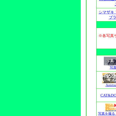
シマザキ
ブ
※各写真
写真
Aotetsu
CAT&DO
写真を撮る