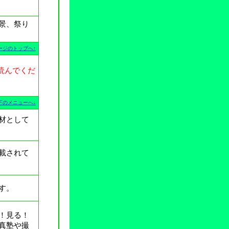
景、祭り
ージのトップへ↑
読んでくだ
下のメニューへ↓
材として
載されて
す。
！見る！
真塾や撮