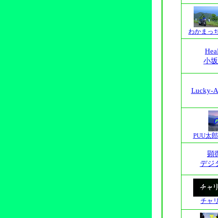
わかまっち
Hea
小坂
Lucky-A'
PUU太郎
顕
デジ
チャ