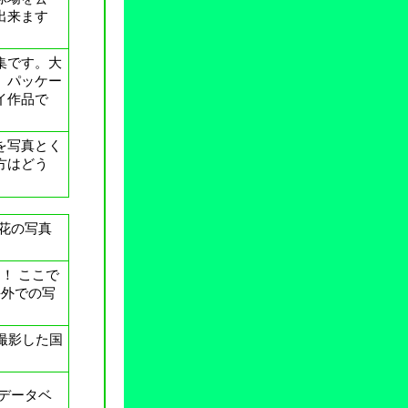
出来ます
集です。大
、パッケー
イ作品で
を写真とく
方はどう
花の写真
そ！ ここで
海外での写
撮影した国
データベ