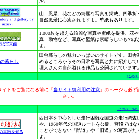
ル。
山、風景、花などの綺麗な写真を掲載。四季折
atory and gallery by
自然風景に心癒されますよ。壁紙もあります。
suzuki
1,000枚を越える綺麗な写真や壁紙を提供。花
真、動物など、写真や壁紙は素晴らしいものば
壁紙写真館
よ。
田舎暮らしの魅力いっぱいのサイトです。田舎
の暮らし
めるところからその日常を写真と共に紹介して
理人さんの自然溢れる作品も公開されています
↑このペ
サイトをご覧になる前に「
当サイト御利用の注意
」のページも必ず
さい。
↓このページの
西日本を中心とした走行困難な国道の走行調査
や、1960年代の国道ルートを公開。普段ではな
ことができない「酷道」や「旧道」の写真がた
の真髄を知る
よ。