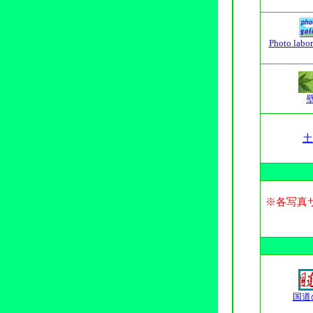
Photo labor
土
※各写真
国道