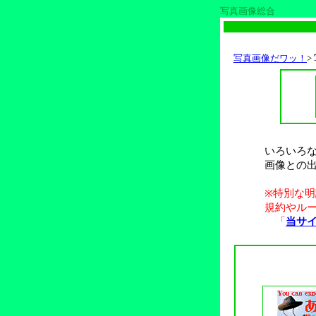
写真画像総合
写真画像だワッ！
>
いろいろ
画像との
※特別な
規約やル
「
当サ