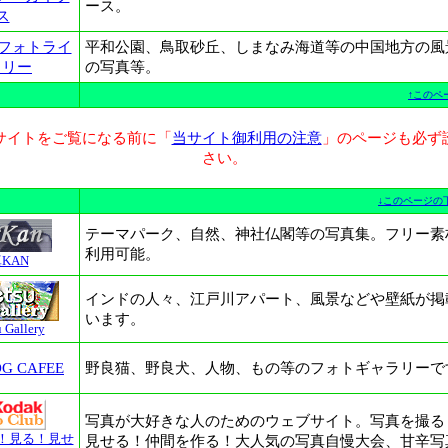
ース。
ス
 フォトライ
平和公園、鳥取砂丘、しまなみ海道等の中国地方の風
ラリー
の写真等。
↑このペ
サイトをご覧になる前に「
当サイト御利用の注意
」のページも必ず
さい。
↓このページの
テーマパーク、自然、神社仏閣等の写真集。フリー素
利用可能。
KAN
インドの人々、江戸川アパート、風景などや壁紙が掲
います。
 Gallery
G CAFEE
野良猫、野良犬、人物、もの等のフォトギャラリーで
写真が大好きな人のためのウェブサイト。写真を撮る
！見る！見せ
見せる！仲間を作る！大人気の写真自慢大会、甘辛写