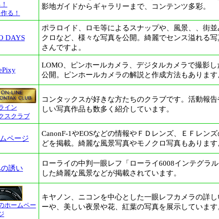
る！
影地ガイドからギャラリーまで、コンテンツ多彩。
を作る！
ポラロイド、ロモ等によるスナップや、風景、、街並
O DAYS
クロなど、様々な写真を公開。綺麗でセンス溢れる写
さんですよ。
LOMO、ピンホールカメラ、デジタルカメラで撮影し
ePixy
公開。ピンホールカメラの解説と作成方法もあります
コンタックスが好きな方たちのクラブです。活動報告
ライン
しい写真作品も数多く紹介しています。
クスクラブ
CanonF-1やEOSなどの情報やＦＤレンズ、ＥＦレン
ームページ
どを掲載。綺麗な風景写真やモノクロ写真もあります
ローライの中判一眼レフ「ローライ6008インテグラ
への誘い
した綺麗な風景などが掲載されています。
キヤノン、ニコンを中心とした一眼レフカメラの詳し
のホームペー
ーや、美しい夜景や花、紅葉の写真を展示しています
ジ