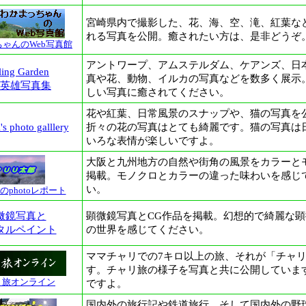
宮崎県内で撮影した、花、海、空、滝、紅葉な
れる写真を公開。癒されたい方は、是非どうぞ
ゃんのWeb写真館
アントワープ、アムステルダム、ケアンズ、日
ling Garden
真や花、動物、イルカの写真などを数多く展示
英雄写真集
しい写真に癒されてください。
花や紅葉、日常風景のスナップや、猫の写真を
s photo galllery
折々の花の写真はとても綺麗です。猫の写真は
いろな表情が楽しいですよ。
大阪と九州地方の自然や街角の風景をカラーと
掲載。モノクロとカラーの違った味わいを感じ
い。
のphotoレポート
微鏡写真と
顕微鏡写真とCG作品を掲載。幻想的で綺麗な
タルペイント
の世界を感じてください。
ママチャリでの7キロ以上の旅、それが「チャ
す。チャリ旅の様子を写真と共に公開していま
リ旅オンライン
ですよ。
国内外の旅行記や鉄道旅行、そして国内外の野