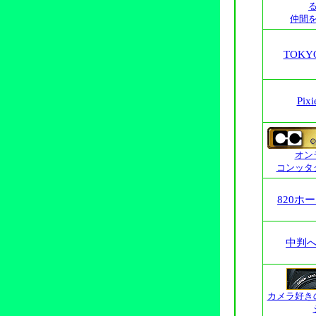
仲間
TOKY
Pixi
オン
コンッタ
820ホ
中判
カメラ好き