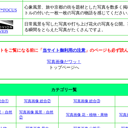
心象風景、旅や京都の街を題材とした写真を数多く掲
F*FOCUS
トルの付いた一枚一枚の写真の物語を感じてください
日常風景を写した写真や打ち上げ花火の写真を公開。
る瞬間をとらえた写真がたくさんですよ。
VION
トをご覧になる前に「
当サイト御利用の注意
」のページも必ず読
写真画像だワッ！
トップページへ
カテゴリ一覧
総合①
写真画像 総合②
写真画像 総合③
景・自然
写真画像 風景・自然
写真画像 花・植物・果物
写真
②