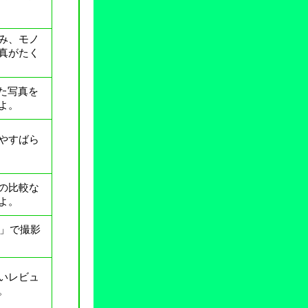
み、モノ
真がたく
た写真を
よ。
やすばら
ズの比較な
よ。
ル」で撮影
いレビュ
。