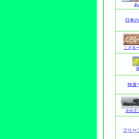
あ
日本の
こざる
快道
北出正
フリー