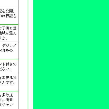
記を公開。
の旅行記も
ど子供と遊
地域を選ん
すよ。
、デジカメ
写真を公
。
ント付きの
ださい。
な海岸風景
さんです。
。
を多数提
材。街並
多ジャン