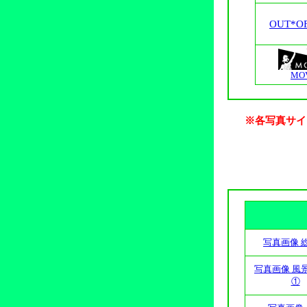
OUT*O
MO
※各写真サイ
写真画像 
写真画像 風
①