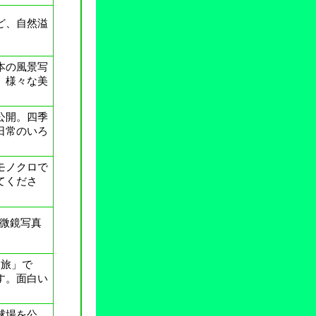
ど、自然溢
。
本の風景写
。様々な美
公開。四季
日常のいろ
モノクロで
てくださ
顕微鏡写真
リ旅」で
す。面白い
球場を公