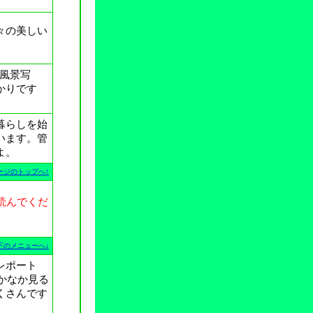
々の美しい
や風景写
かりです
暮らしを始
います。管
よ。
ージのトップへ↑
読んでくだ
下のメニューへ↓
レポート
かなか見る
くさんです