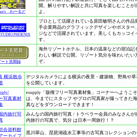
開。解りやすい解説と共に写真を楽しむことが
cyan's わーるど
よ。
プロとして活躍されている原田敏明さんの作品
手企業商品のグラフィックデザインやポスター
ジなどで活躍されています。美しくもカッコイ
STUDIO PHOENIX
す。
海外リゾートホテル、日本の温泉などの宿泊記
わしい解説で公開。リゾート気分を味わいたい
ぞ。
ゾート見聞録
真 横浜散歩
デジタルカメラによる横浜の夜景・建築物、野鳥や草
道
を公開しています。
pply/
esupply「版権フリー写真素材集」コーナーへようこ
ー写真素材
は、今までにスタッフ やプロの写真家が撮ってきた
集
真などをダウンロードできます！
国内旅行写
みんなの国内旅行写真 / トラベラー会員のみなさんが
真
内旅行の写真で、気分 は日本一周旅行！？
総合資料館
黒川翠山、琵琶湖疏水工事等の古写真コレクションの
アーカイブ