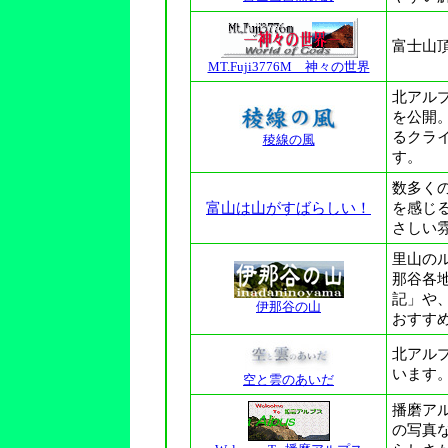
富士山
MT.Fuji3776M 神々の世界
北アル
を公開
るクラ
稜線の風
す。
数多く
富山は山がすばらしい！
を感じ
さしい
里山の
那谷各
記」や
伊那谷の山
おすす
北アル
います
空と雲のあいだ
播磨ア
の写真