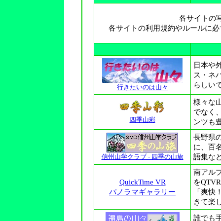
各サイトの
各サイトの利用規約やルールに必
日本や
ス・ネ
らしい
行きたいのは山々
様々な
でなく
四季山彩
ンツも
長野県
に、百
信州山学クラブ - 四季の山旅
語集な
南アル
QuickTime VR
をQT
パノラマギャラリー
「爽快
きて楽
誰でも