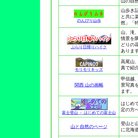
山の自
山歩き
と共に
のんびり山歩
然」「
山、滝
情景を
どりの
ぶらり日帰りハイク
ありま
高尾山
真で紹
モリモリキッズ
甲信越
関西 山の画帳
景写真
ます。
はじめ
定の方
富士登山 － はじめての富士山
登山と
山と自然のページ
に北海