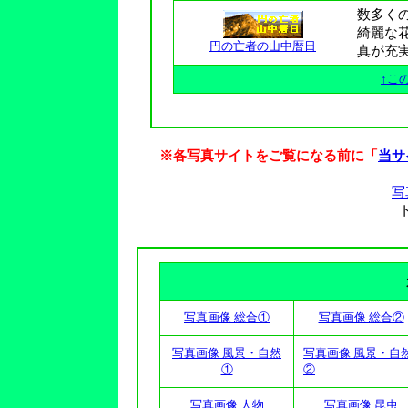
数多く
綺麗な
円の亡者の山中暦日
真が充
↑こ
※各写真サイトをご覧になる前に「
当サ
写
写真画像 総合①
写真画像 総合②
写真画像 風景・自然
写真画像 風景・自
①
②
写真画像 人物
写真画像 昆虫