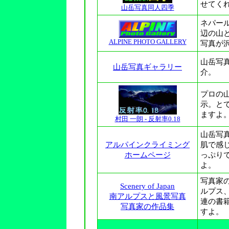
せてく
山岳写真同人四季
ネパー
辺の山
ALPINE PHOTO GALLERY
写真が
山岳写
山岳写真ギャラリー
介。
プロの
示。と
ますよ
村田 一朗 - 反射率0.18
山岳写
アルパインクライミング
肌で感
ホームページ
っぷり
よ。
写真
家
Scenery of Japan
ルプス
南アルプスと風景写真
連の書
写真家の作品集
すよ。