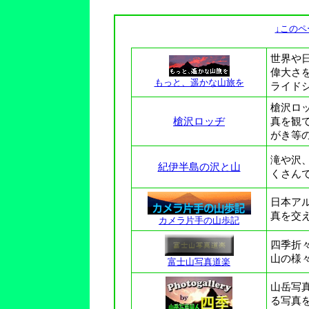
↓このペ
世界や
偉大さ
もっと、遥かな山旅を
ライド
槍沢ロ
槍沢ロッヂ
真を観
がき等
滝や沢
紀伊半島の沢と山
くさん
日本ア
真を交
カメラ片手の山歩記
四季折
山の様
富士山写真道楽
山岳写
る写真