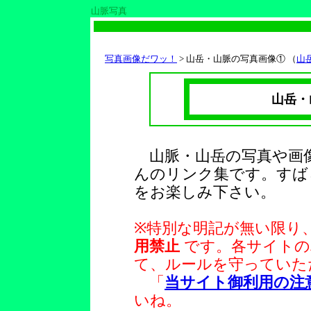
山脈写真
写真画像だワッ！
> 山岳・
山脈
の
写真
画像① （
山
山岳・
山脈・山岳の写真や画
んのリンク集です。すば
をお楽しみ下さい。
※特別な明記が無い限り
用禁止
です。各サイトの
て、ルールを守っていた
「
当サイト御利用の注
いね。