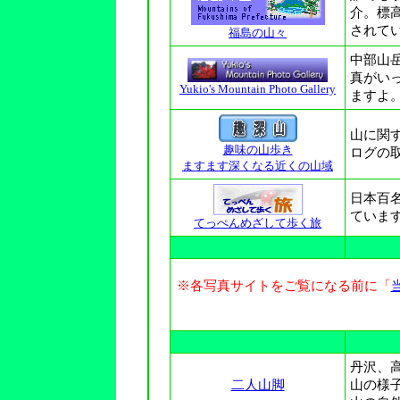
介。標
されて
福島の山々
中部山
真がい
Yukio's Mountain Photo Gallery
ますよ
山に関
趣味の山歩き
ログの
ますます深くなる近くの山域
日本百
ていま
てっぺんめざして歩く旅
※各写真サイトをご覧になる前に「
丹沢、
二人山脚
山の様