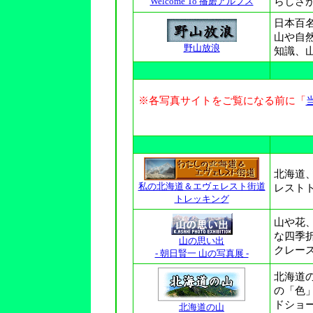
Welcome To 播磨アルプス
らしさ
日本百
山や自
野山放浪
知識、
※各写真サイトをご覧になる前に「
北海道
私の北海道＆エヴェレスト街道
レスト
トレッキング
山や花
な四季
山の思い出
クレー
- 朝日賢一 山の写真展 -
北海道
の「色
ドショ
北海道の山