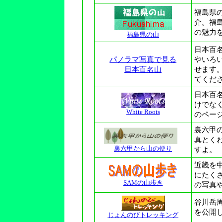
福島県
介。福
の魅力
福島県の山
日本百
パノラマ写真で見る
やいろい
日本百名山
せます
てくだ
日本百
けでな
White Roots
のペー
裏六甲
真とく
裏六甲から山の便り
すよ。
近畿を
にたく
SAMの山歩き
の写真
谷川岳
を公開
じょんのびトレッキング