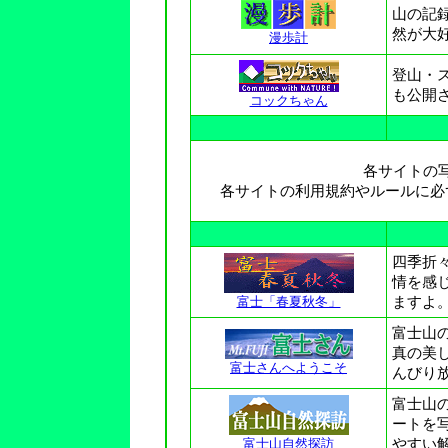
山の記
然が大
漫歩計
登山・
も公開
コックちゃん
各サイトの
各サイトの利用規約やルールに必
四季折
情を感
富士「春夏秋冬」
ますよ
富士山
真の美
富士さんへようこそ
んびり
富士山
ートを
富士山自然探訪
やすい